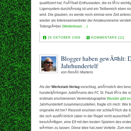
qualifiziert hat. FuÃŸball-Enthusiasten, die es fÃ¼r wichti
Ligensystem durchlÃ¤ssig ist und ein Teilbereich eben n
wird. Die glauben, es werde noch einmal eine Zeit anbrec
wieder als Interessenvertreter der Amateurvereine versteh
TotengrÃ¤ber
(Weiterlesen …)
29 OKTOBER 2009
KOMMENTARE [11]
Blogger haben gewÃ¤hlt: D
Jahrhundertelf
von RenÃ© Martens
Als der
Werkstatt-Verlag
vorschlug, anlÃ¤sslich des bev
hundertjÃ¤hrigen JubilÃ¤ums des FC St. Pauli fÃ¼r die v
erstmals erschienenen Vereinsbiographie
Wunder gibt es
Jahrhundertelf zusammenzustellen, fragte ich mich: Wie
originelle Art hin? Reizvoll erschien mir schlieÃŸlich die I
die sich ausfÃ¼hrlich (aber in der Regel nicht ausschlieÃ
beschÃ¤ftigen, eine Elf mit den besten Spielern des erst
wÃ¤hlen zu lassen. Diese Idee hat zwei Vorteile. Zum ein