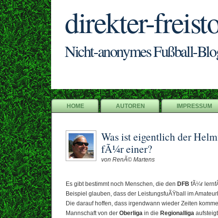
direkter-freist
Nicht-anonymes Fußball-Blo
HOME
AUTOREN
IMPRESSUM
Was ist eigentlich der Hel
fÃ¼r einer?
von RenÃ© Martens
Es gibt bestimmt noch Menschen, die den
DFB
fÃ¼r lernf
Beispiel glauben, dass der LeistungsfuÃŸball im Amateurb
Die darauf hoffen, dass irgendwann wieder Zeiten komme
Mannschaft von der
Oberliga
in die
Regionalliga
aufsteigt