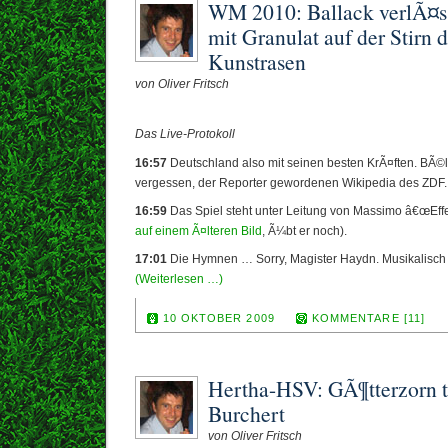
WM 2010: Ballack verlÃ¤ss
mit Granulat auf der Stirn
Kunstrasen
von Oliver Fritsch
Das Live-Protokoll
16:57
Deutschland also mit seinen besten KrÃ¤ften. BÃ©l
vergessen, der Reporter gewordenen Wikipedia des ZDF.
16:59
Das Spiel steht unter Leitung von Massimo â€œEff
auf einem Ã¤lteren Bild
, Ã¼bt er noch).
17:01
Die Hymnen … Sorry, Magister Haydn. Musikalisch 
(Weiterlesen …)
10 OKTOBER 2009
KOMMENTARE [11]
Hertha-HSV: GÃ¶tterzorn tr
Burchert
von Oliver Fritsch