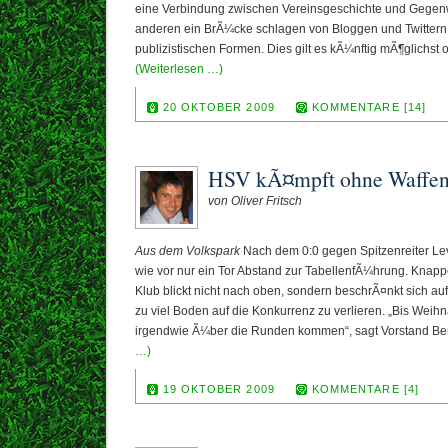
eine Verbindung zwischen Vereinsgeschichte und Gegenw
anderen ein BrÃ¼cke schlagen von Bloggen und Twitter
publizistischen Formen. Dies gilt es kÃ¼nftig mÃ¶glichst 
(Weiterlesen …)
20 OKTOBER 2009
KOMMENTARE [14]
HSV kÃ¤mpft ohne Waffe
von Oliver Fritsch
Aus dem Volkspark
Nach dem 0:0 gegen Spitzenreiter Le
wie vor nur ein Tor Abstand zur TabellenfÃ¼hrung. Knapp
Klub blickt nicht nach oben, sondern beschrÃ¤nkt sich auf 
zu viel Boden auf die Konkurrenz zu verlieren. „Bis Weih
irgendwie Ã¼ber die Runden kommen“, sagt Vorstand B
…)
19 OKTOBER 2009
KOMMENTARE [4]