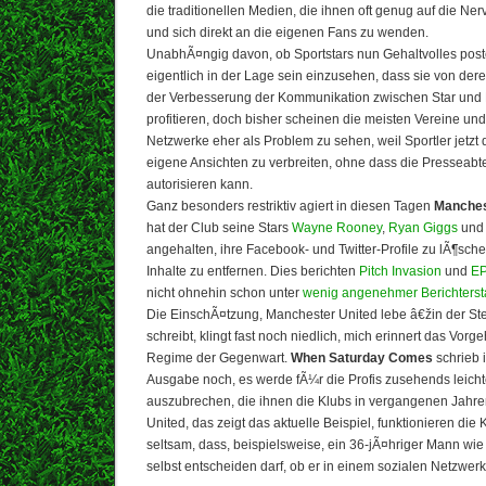
die traditionellen Medien, die ihnen oft genug auf die N
und sich direkt an die eigenen Fans zu wenden.
UnabhÃ¤ngig davon, ob Sportstars nun Gehaltvolles poste
eigentlich in der Lage sein einzusehen, dass sie von de
der Verbesserung der Kommunikation zwischen Star und F
profitieren, doch bisher scheinen die meisten Vereine un
Netzwerke eher als Problem zu sehen, weil Sportler jetzt 
eigene Ansichten zu verbreiten, ohne dass die Presseabt
autorisieren kann.
Ganz besonders restriktiv agiert in diesen Tagen
Manches
hat der Club seine Stars
Wayne Rooney
,
Ryan Giggs
un
angehalten, ihre Facebook- und Twitter-Profile zu lÃ¶sch
Inhalte zu entfernen. Dies berichten
Pitch Invasion
und
E
nicht ohnehin schon unter
wenig angenehmer Berichterst
Die EinschÃ¤tzung, Manchester United lebe â€žin der S
schreibt, klingt fast noch niedlich, mich erinnert das Vorg
Regime der Gegenwart.
When Saturday Comes
schrieb 
Ausgabe noch, es werde fÃ¼r die Profis zusehends leicht
auszubrechen, die ihnen die Klubs in vergangenen Jahr
United, das zeigt das aktuelle Beispiel, funktionieren die
seltsam, dass, beispielsweise, ein 36-jÃ¤hriger Mann wie
selbst entscheiden darf, ob er in einem sozialen Netzwerk