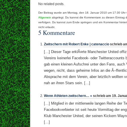
No related posts.
Der Beitrag wurde am Montag, den 18. Januar 2010 um 17:30 Uhr ve
Allgemein
abgelegt. Du kannst die Kommentare zu diesen Eintrag 
verfolgen. Du kannst zum Ende springen und ein Kommentar hinterl
nicht erlaubt.
5 Kommentare
Zwitschern mit Robert Enke | catenaccio
schrieb am
[…] Dieser Tage erklÃ¤rte Manchester United offizi
Vereins keinerlei Facebook- oder Twitteraccounts 
gab einen kleinen Aufschrei unter den Fans, auch
wegen, nicht, dass geheime Infos an die Ã–ffentlic
Absprache mit dem Verein, aber letztlich wollten v
nah an ihren Stars sein. […]
Wenn Athleten zwitschern… «
schrieb am 19. Janua
[…] Mitglied in der mittlerweile langen Reihe der Tw
Facebookverbieter ist seit heute Vormittag der en
Klub Manchester United, der seinen Kickern Way
[…]