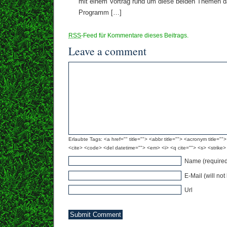
mit einem Vortrag rund um diese beiden Themen d
Programm […]
RSS
-Feed für Kommentare dieses Beitrags.
Leave a comment
Erlaubte Tags: <a href="" title=""> <abbr title=""> <acronym title="
<cite> <code> <del datetime=""> <em> <i> <q cite=""> <s> <strike>
Name (required
E-Mail (will no
Url