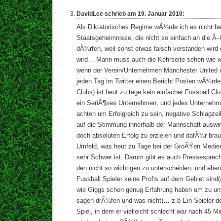
DavidLee schrieb am 19. Januar 2010:
Als Diktatorisches Regime wÃ¼rde ich es nicht be
Staatsgeheimnisse, die nicht so einfach an die Ã–f
dÃ¼rfen, weil sonst etwas falsch verstanden wird
wird… Mann muss auch die Kehrseite sehen wie 
wenn der Verein/Unternehmen Manchester United 
jeden Tag im Twitter einen Bericht Posten wÃ¼r
Clubs) ist heut zu tage kein einfacher Fussball C
ein SeriÃ¶ses Unternehmen, und jedes Unterneh
achten um Erfolgreich zu sein, negative Schlagze
auf die Stimmung innerhalb der Mannschaft auswir
doch absoluten Erfolg zu erzielen und dafÃ¼r bra
Umfeld, was heut zu Tage bei der GroÃŸen Medie
sehr Schwer ist. Darum gibt es auch Pressesprech
den nicht so wichtigen zu unterscheiden, und ebe
Fussball Spieler keine Profis auf dem Gebiet sind
wie Giggs schon genug Erfahrung haben um zu un
sagen drÃ¼fen und was nicht)… z.b Ein Spieler de
Spiel, in dem er vielleicht schlecht war nach 45 