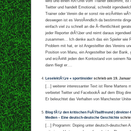
wird und einen RÃ¼ffel vom Trainer bekommt, ist
Twitter und handelt Emotional, schreibt irgendwe
Trainer oder Verein die er sonst nie erzÃ¤hlen wÃ
deswegen ist es VerstÃ¤ndlich da bestimmte ding
einfach viel zu schnell an die Ã–ffentlichkeit ger
jeder Reporter drÃ¼ber und reimt daraus irgendwe
zusammen… Ich denke auch das ein Spieler wie R
Problem mit hat, er ist Angestellter des Vereins u
Position von Manu, ein Angestellter bei der Bank, 
und erzÃ¤hlt jeden den Kontostand von seinem N
dann fliegt er….
LeselektÃ¼re « sportinsider
schrieb am 19. Januar
[…] weiterer interessanter Text ist Rene Martens
verbietet Twitter und FacebookÂ auf dem Blog dire
Er beleuchtet das Verhalten von Manchester Unite
Blog fÃ¼r den kritischen FuÃŸballfreund | direkter-
Medien – Eine deutsch-deutsche Geschichte
schrie
[…] Programm: Doping unter deutsch-deutschen As