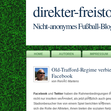
direkter-freist
Nicht-anonymes Fußball-Blo
HOME
AUTOREN
IMPRESSUM
Old-Trafford-Regime verbie
Facebook
von RenÃ© Martens
Facebook
und
Twitter
haben die Rahmenbedingungen fÃ
nicht nur insofern verÃ¤ndert, als jetzt plÃ¶tzlich auch g
Stadionbesucher live von einem Spiel berichten kÃ¶nnen.
sich die Rolle der Athleten, ihnen bieten die sozialen Net