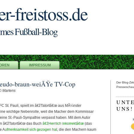
er-freistoss.de
mes Fußball-Blog
OREN
IMPRESSUM
seudo-braun-weiÃŸe TV-Cop
Der Blog-Zir
Presseschau 
© Martens
UNT
FC St. Pauli, spielt im â€žTatortâ€œ aus MÃ¼nster
UNS!
eine wichtige Nebenrolle, weil die Macher dem Kommissar
 eine St.-Pauli-Sympathie verpasst haben. Mit dem Autor
em â€žTatortâ€œ das Buch
â€žHerrlich inkorrektâ€œ
(das
e A
ufmerksamkeit sich gezogen hat
, die den Machern kaum