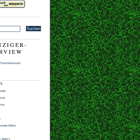
ZIGER-
RVIEW
 Prozesshansel
LL
oals
port
ena
m
mals Allein
g (BBC)