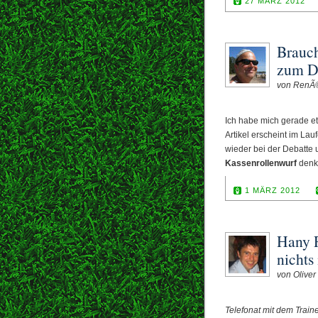
27 MÄRZ 2012
Brauc
zum 
von RenÃ
Ich habe mich gerade 
Artikel erscheint im La
wieder bei der Debatte 
Kassenrollenwurf
denk
1 MÄRZ 2012
Hany R
nichts
von Oliver 
Telefonat mit dem Train