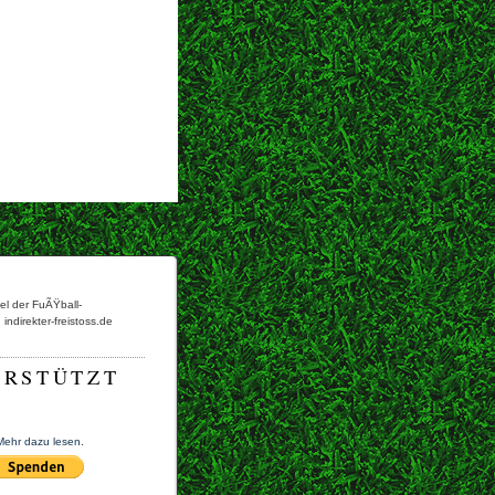
kel der FuÃŸball-
indirekter-freistoss.de
ERSTÜTZT
Mehr dazu lesen.