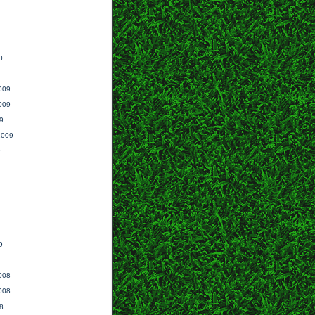
0
009
009
9
2009
9
9
008
008
8