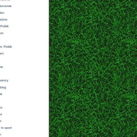
–konomie
den
istoss
Politik
ich
, Politik
ten
me
arency
blog
rk
en
de
t
 in sport
r