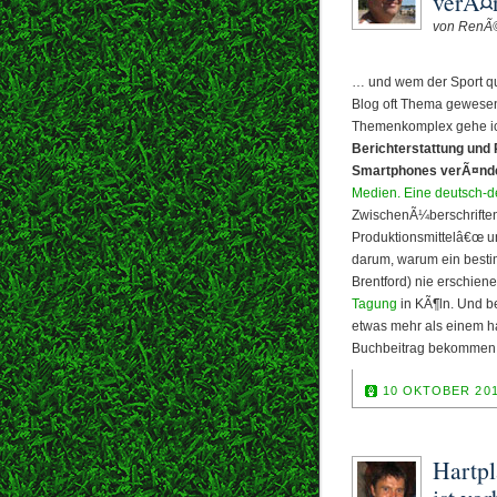
verÃ¤
von RenÃ
… und wem der Sport qu
Blog oft Thema gewesen
Themenkomplex gehe ic
Berichterstattung und R
Smartphones verÃ¤nde
Medien. Eine deutsch-d
ZwischenÃ¼berschriften 
Produktionsmittelâ€œ un
darum, warum ein bestim
Brentford) nie erschien
Tagung
in KÃ¶ln. Und b
etwas mehr als einem h
Buchbeitrag bekommen
10 OKTOBER 20
Hartpl