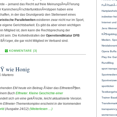
wurde – jemand das Recht auf freie MeinungsÃ¤uÃŸerung
FuÃŸball-Ã
ar KaninchenzÃ¼chterfunktionÃ¤rstypen haben eine
Hartplatzhel
schaffen, in der das Grundgesetz den Stellenwert eines
indirekter fre
uristische Parallelwelten
existieren zwar nicht nur im Sport,
Internet und 
 eigene Gerichtsbarkeit. Es gibt da aber einen wichtigen
Jens Weinre
ein Mitglied ist, dem kann die Rechtsprechung der
KÃ¶nigsblog
t sein. Die Kollektivstrafen der
Operettendiktatur DFB
Medien, Sport
BÃ¼rger, die gar nicht Mitglied im Verband sind.
Netzlaboran
KOMMENTARE [3]
Opera Buffa
Play the Ga
RundBlog
 wie Honig
sport transp
Sportmedien
© Martens
Sportnetzwe
sportticker
tehenden EM heute ein Beitrag Ã¼ber das ElfmetertÃ¶ten.
Textilvergeh
einem Buch
Elfmeter. Kleine Geschichte einer
Trainer Baa
andelt sich um eine gekÃ¼rzte, leicht aktualisierte Version.
Transfermark
dem Elfmeter-Themenkomplex erscheint in der kommenden
rld
(Ausgabe 24/12)
(Weiterlesen …)
transparency
womensocce