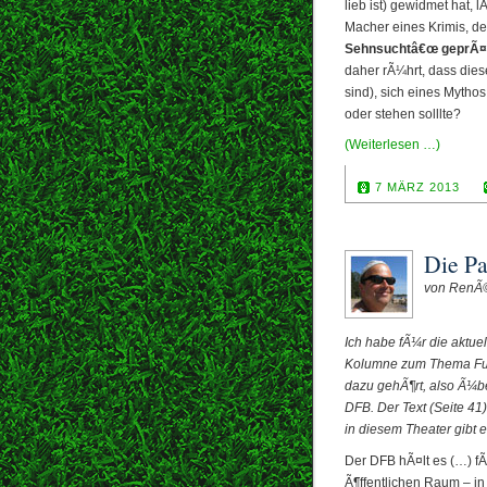
lieb ist) gewidmet hat,
Macher eines Krimis, d
Sehnsuchtâ€œ geprÃ¤
daher rÃ¼hrt, dass dies
sind), sich eines Mytho
oder stehen solllte?
(Weiterlesen …)
7 MÄRZ 2013
Die Pa
von RenÃ
Ich habe fÃ¼r die aktu
Kolumne zum Thema FuÃŸ
dazu gehÃ¶rt, also Ã¼b
DFB. Der Text (Seite 41) 
in diesem Theater gibt 
Der DFB hÃ¤lt es (…) fÃ
Ã¶ffentlichen Raum – in 