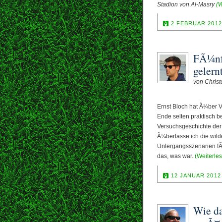
Stadion von Al-Masry
(W
2 FEBRUAR 2012
FÃ¼nf 
gelern
von Chris
Ernst Bloch hat Ã¼ber
Ende selten praktisch 
Versuchsgeschichte der
Ã¼berlasse ich die wild
Untergangsszenarien f
das, was war.
(Weiterle
12 JANUAR 2012
Wie da