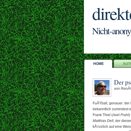
direkt
Nicht-anony
HOME
AUT
Der p
von RenÃ
FuÃŸball, genauer: der 
bekanntlich zumindest 
Frank Thiel (
Axel Prahl
)
Matthias Dell
, der dies
kÃ¼rzlich auf eine Weis