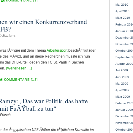
KOMMENTARE [9]
Mai 2010
April 2010
März 2010
hen wir einen Konkurrenzverband
Februar 201
DFB?
Januar 2010
© Martens
Dezember 2
November 2
etwas lÃ¤nger mit dem Thema
Arbeitersport
beschÃ¤ftigt (der
Oktober 200
ufe des MÃ¤rz), und an diese Recherchen musste ich nun
September 
um das DFB-Urteil gegen den FC St. Pauli in Sachen
August 200
en.
(Weiterlesen …)
Juli 2009
Juni 2009
KOMMENTARE [13]
Mai 2009
April 2009
März 2009
amzy: „Das war Politik, das hatte
Februar 200
 mit FuÃŸball zu tun“
Januar 2009
Fritsch
Dezember 2
November 2
er der Ã¤gyptischen U23 Ã¼ber die tÃ¶dlichen Krawalle im
Oktober 200