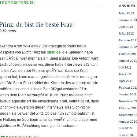
KOMMENTARE [9]
ARCHIVE
März 2013
Januar 2013
Prinz, du bist die beste Frau!
Juni 2012
© Martens
März 2012
Februar 201
exandra Kraft
fÃ¼r eine? Die Kollegin schreibt heute
Januar 2012
edsspiels von
Birgit Prinz
bei
stern.de
, die Spielerin habe
Oktober 201
s FuÃŸball weit mehr als ein Spiel istâ€œ. Die Autorin wirft
August 2011
-Nachruf beispielsweise vor, diese habe
Interviews
â€žnicht
Juli 2011
s die Aversion bei Prinz so groÃŸ war, dass sie Kraft
Mai 2011
egeben hat, kann man angesichts dieses Artikels nur sagen:
April 2011
! Die Stern-Frau kreidet der Kickerin des weiteren an, sie
Februar 201
enâ€œ, dass man sich als Star â€žgut verkaufenâ€œ
Januar 2011
neben dem Platz
versagt
â€œ. Kurz: Prinz mÃ¼sse noch
â€œ, diagnostiziert die erwachsene Kraft. AuffÃ¤llig ist, dass
November 2
spricht – die Aversion gegen Interviews, das Sich-nicht-
Oktober 201
 gegen sie verwendet wird. Ob das nun symptomatisch ist
September 
te Haltung im Sportjournalismus, weiÃŸ ich nicht, aber eine
August 201
laktische BefÃ¼rchtung kann ja nicht schaden.
Juli 2010
Juni 2010