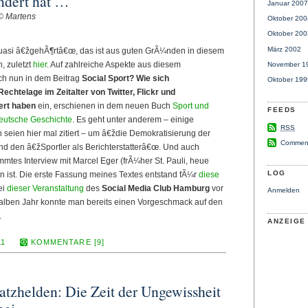
ndert hat …
Januar 2007
© Martens
Oktober 200
Oktober 200
März 2002
asi â€žgehÃ¶rtâ€œ, das ist aus guten GrÃ¼nden in diesem
, zuletzt
hier
. Auf zahlreiche Aspekte aus diesem
November 1
h nun in dem Beitrag
Social Sport? Wie sich
Oktober 199
echtelage im Zeitalter von Twitter, Flickr und
rt haben
ein, erschienen in dem neuen Buch
Sport und
FEEDS
eutsche Geschichte
. Es geht unter anderem – einige
RSS
seien hier mal zitiert – um â€ždie Demokratisierung der
Commen
d den â€žSportler als Berichterstatterâ€œ. Und auch
mtes Interview mit Marcel Eger (frÃ¼her St. Pauli, heue
LOG
en ist. Die erste Fassung meines Textes entstand fÃ¼r
diese
ei
dieser Veranstaltung
des
Social Media Club Hamburg
vor
Anmelden
alben Jahr konnte man bereits einen Vorgeschmack auf den
.
ANZEIGE
11
KOMMENTARE [9]
atzhelden: Die Zeit der Ungewissheit