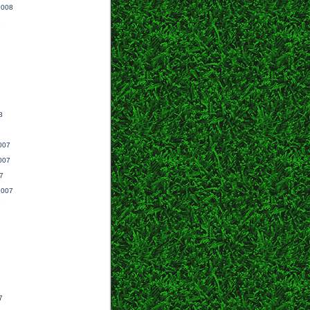
2008
8
8
007
007
7
2007
7
7