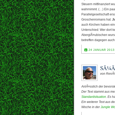
Steuern mitfinanziert 
wahrnimmt. (…) Ein pa
Parallelgesellschaft er
Groschenromans hat.
J
auch Kirchen haben eine
Unterschied: Wer dort k
AberglÃ¤ubischen wursch
betreffen dagegen auch 
24 JANUAR 2013
SÃ¼ÃŸ
von RenÃ
AnlÃ¤sslich der bevors
Der Text stammt aus m
Standardsituation
. Es h
Ein weiterer Text aus 
Woche in der
Jungle Wo