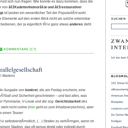
 lÃ¤sst sich nun fragen: Wie konnte es dazu kommen, dass die
er von
â€žKadettenhumorâ€œ und â€žrestaurativer
gt
ist (wobei ein wesentlicher Teil der PopularitÃ¤t wohl
e Elemente auf den ersten Blick nicht als solche erkennbar
SUCHEN
s bedienen, der ja eigentlich fÃ¼r ganz etwas
anderes
steht
ZWAN
INTE
KOMMENTARE [17]
Ich bin kein
rallelgesellschaft
© Martens
BLOGRO
101 Great G
allesaussers
elle Ausgabe von
konkret
, die am Freitag erscheint, eine
ball und Sicherheit geschrieben – und fast alles, was
American Ar
er Pyromanie, V-Leute und die sog.
Gerichtsbarkeit
des
Bolzplatz
steht nicht online (
hier
geht es zum Inhaltsverzeichnis), aber
coojooxi.co
es einen Teaser:
Du Gehst Nie
¼r selbstverstÃ¤ndlich, (…) Strafen zu verhÃ¤ngen, wenn im
fooligan
einem Stadion, das oft genug direkt oder indirekt durch
Football Blo