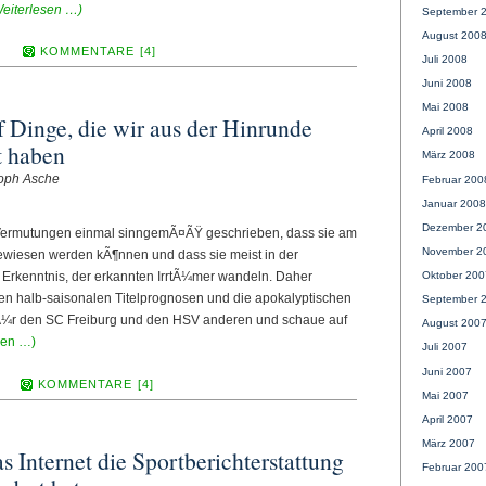
eiterlesen …)
September 
August 200
KOMMENTARE [4]
Juli 2008
Juni 2008
Mai 2008
Dinge, die wir aus der Hinrunde
April 2008
t haben
März 2008
toph Asche
Februar 200
Januar 2008
Dezember 2
 Vermutungen einmal sinngemÃ¤ÃŸ geschrieben, dass sie am
November 2
bewiesen werden kÃ¶nnen und dass sie meist in der
Oktober 200
 Erkenntnis, der erkannten IrrtÃ¼mer wandeln. Daher
en halb-saisonalen Titelprognosen und die apokalyptischen
September 
Ã¼r den SC Freiburg und den HSV anderen und schaue auf
August 200
sen …)
Juli 2007
Juni 2007
KOMMENTARE [4]
Mai 2007
April 2007
März 2007
s Internet die Sportberichterstattung
Februar 200