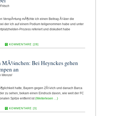
bei
Fritsch
ten VerspÃ¤tung mÃ¶chte ich einen Beitrag Ã¼ber die
 bei der ich auf einem Podium teilgenommen habe und unter
latzhelden-Prozess referiert und diskutiert habe
KOMMENTARE [28]
n MÃ¼nchen: Bei Heynckes gehen
ampen an
en Wenzel
¶glichkeit hatte, Bayern gegen ZÃ¼rich und danach Barca
der zu sehen, bekam einen Eindruck davon, wie weit der FC
onalen Spitze entfernt ist
(Weiterlesen …)
KOMMENTARE [3]