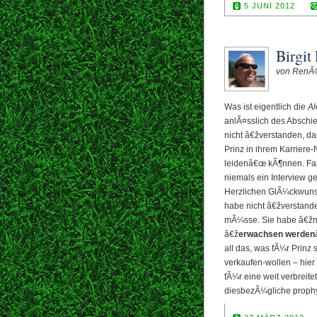
5 JUNI 2012
Birgit 
von RenÃ
Was ist eigentlich die
Al
anlÃ¤sslich des Abschi
nicht â€žverstanden, das
Prinz in ihrem Karriere
leidenâ€œ kÃ¶nnen. Fall
niemals ein Interview g
Herzlichen GlÃ¼ckwunsch
habe nicht â€žverstand
mÃ¼sse. Sie habe â€ž
â€ž
erwachsen werden
all das, was fÃ¼r Prinz 
verkaufen-wollen – hier
fÃ¼r eine weit verbreite
diesbezÃ¼gliche prophy