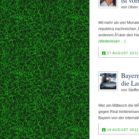
ist vor
von Oliver 
Mit mehr als vier Mona
republica nachreichen,
anderem Ã¼ber den Hartp
(Weiterlesen …)
27 AUGUST 2011
Bayer
die L
von Steff
Wer am Mittwoch die MÃ
gegen Real hintereinan
Bayern von der internati
19 AUGUST 2011