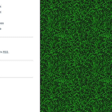
4
3
999
9
ts
RSS