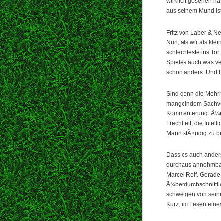
wirklich gesehen hat
aus seinem Mund ist
Fritz von Laber & Ne
Nun, als wir als kle
schlechteste ins To
Spieles auch was ve
schon anders. Und h
Sind denn die Mehr
mangelndem Sachver
Kommenterung fÃ¼r 
Frechheit, die Intel
Mann stÃ¤ndig zu be
Dass es auch ander
durchaus annehmbar
Marcel Reif. Gerade 
Ã¼berdurchschnittli
schweigen von seine
Kurz, im Lesen eines