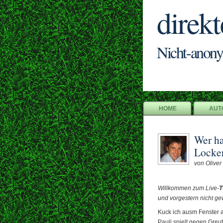
direkt
Nicht-anony
HOME
AUT
Wer h
Locker
von Oliver 
Willkommen zum Live-
T
und vorgestern nicht g
Kuck ich ausm Fenster a
Pauli spielt gegen Greu