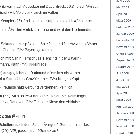
Juni 2009
 / Bayern nach Aussetzer mit Dauerdruck, 20:3 TorschÃ¼sse,
Mai 2009
piel / RibÃ©ry stark, auch im Fallen
April 2009
März 2009
Kempter (26). And it doesn’t surprise me a bit #Abseitstor
Februar 200
ommt fÃ¼r den verletzten Tinga und wird den Dortmundern
Januar 2009
Dezember 2
 45 Sekunden zu spÃ¤t das Spielfeld, und fast wÃ¤re es Ã¼ber
November 2
iner Chance fÃ¼r Bayern gekommen
Oktober 200
ch mit: Sahin Fernschuss, Rensing in der Bayern-
September 
umann, Kahn) mit Flugeinlage
August 200
0′) ausgeglichener. Dortmund offensiver als vorher,
Juli 2008
d u Sturm fehlt / GroÃŸchance fÃ¼r Kringes Kopf
Juni 2008
Mai 2008
e-Freundschaftswerbung verdonnert. Peinlich!
April 2008
 (72′): Altintop fÃ¼r den arbeitslosen Schweinsteiger
März 2008
anz), Donovan fÃ¼r Toni, der Klose den Abklatsch
Februar 200
Januar 2008
 Zidan fÃ¼r Frei
Dezember 2
 Schultern nach dem Spiel hÃ¤ngen? Gerade hat er das
November 2
(79′). VfB, passt mir auf Gomez auf!
Oktober 200