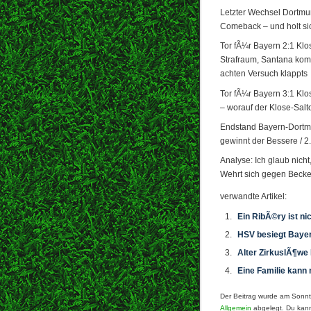
Letzter Wechsel Dortmun
Comeback – und holt si
Tor fÃ¼r Bayern 2:1 Kl
Strafraum, Santana komm
achten Versuch klappts
Tor fÃ¼r Bayern 3:1 Klos
– worauf der Klose-Salt
Endstand Bayern-Dortmun
gewinnt der Bessere / 2
Analyse: Ich glaub nicht
Wehrt sich gegen Becken
verwandte Artikel:
Ein RibÃ©ry ist ni
HSV besiegt Baye
Alter ZirkuslÃ¶we 
Eine Familie kann
Der Beitrag wurde am Sonnt
Allgemein
abgelegt. Du kann