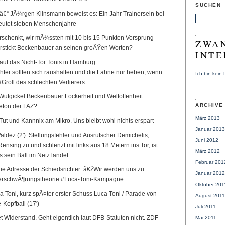
SUCHEN
€“ JÃ¼rgen Klinsmann beweist es: Ein Jahr Trainersein bei
utet sieben Menschenjahre
rschenkt, wir mÃ¼ssten mit 10 bis 15 Punkten Vorsprung
ZWAN
rstickt Beckenbauer an seinen groÃŸen Worten?
INTE
f das Nicht-Tor Tonis in Hamburg
hter sollten sich raushalten und die Fahne nur heben, wenn
Ich bin kein
#Groll des schlechten Verlierers
Wutgickel Beckenbauer Lockerheit und Weltoffenheit
ARCHIVE
eton der FAZ?
März 2013
 Tut und Kannnix am Mikro. Uns bleibt wohl nichts erspart
Januar 2013
aldez (2′): Stellungsfehler und Ausrutscher Demichelis,
Juni 2012
Rensing zu und schlenzt mit links aus 18 Metern ins Tor, ist
März 2012
 sein Ball im Netz landet
Februar 201
ie Adresse der Schiedsrichter: â€žWir werden uns zu
Januar 2012
erschwÃ¶rungstheorie #Luca-Toni-Kampagne
Oktober 201
 Toni, kurz spÃ¤ter erster Schuss Luca Toni / Parade von
August 2011
-Kopfball (17′)
Juli 2011
et Widerstand. Geht eigentlich laut DFB-Statuten nicht. ZDF
Mai 2011