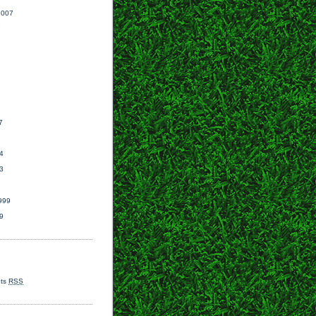
2007
7
7
4
3
999
9
ts
RSS