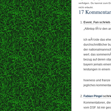
verfolgen. Du kannst zum En
nicht erlaubt.
17 Kommentar
Event_Fan schrieb 
„Altintop fÃ¼r den 
ich wÃ¼rde das eher
durchschnittlicher b
der nationalmannscha
wert. das sommermÃ
bezug auf deren obj
bayern jemals einem
leistungen in einem 
hoeness und franze
jegliches kommentar
Fabian Pingel
schri
Kommentatoren, die
vom DSF. Ist mir ge