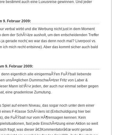
ere bestimmt auch eine Luxusreise gewinnen. Und jeder
m 9. Februar 2009:
nur verbal wirbt und die Werbung nicht just in dem Moment
in dem der SchÃ¼tze ausholt, um den entscheidenden Treffer
 ja gerade noch( wo war das denn noch mal? Liverpool vs.
n ich mich recht entsinne). Aber das kommt sicher auch bald
am 9. Februar 2009:
denn eigentlich alle einigermaÃŸen FuÃŸball liebende
en unsÃ¤glichen DummschwÃ¤tzer Fritz von Laber &
Dieser Mann ist fÃ¼r jeden, der auch nur einmal selber gegen
 hat, eine gnadenlose Zumutung.
s Spiel auf einem Niveau, das sogar noch unter dem einer
eines F-Klasse SchÃ¼lers ist (Entschuldigung hier bei
s), die FuÃŸball nur vom HÃ¶rensagen kennen: Kein
ielsituationen, fast jede EinschÃ¤tzung einer Aktion so weit
sich fragt, was dieser â€žKommentatorâ€œ wohl gerade