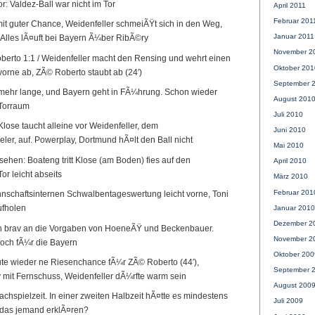
r: Valdez-Ball war nicht im Tor
April 2011
Februar 201
it guter Chance, Weidenfeller schmeiÃŸt sich in den Weg,
Januar 2011
 Alles lÃ¤uft bei Bayern Ã¼ber RibÃ©ry
November 2
berto 1:1 / Weidenfeller macht den Rensing und wehrt einen
Oktober 201
orne ab, ZÃ© Roberto staubt ab (24′)
September 
 mehr lange, und Bayern geht in FÃ¼hrung. Schon wieder
August 201
 Torraum
Juli 2010
lose taucht alleine vor Weidenfeller, dem
Juni 2010
eler, auf. Powerplay, Dortmund hÃ¤lt den Ball nicht
Mai 2010
sehen: Boateng tritt Klose (am Boden) fies auf den
April 2010
or leicht abseits
März 2010
Februar 201
nnschaftsinternen Schwalbentageswertung leicht vorne, Toni
ufholen
Januar 2010
Dezember 2
ich brav an die Vorgaben von HoeneÃŸ und Beckenbauer.
November 2
och fÃ¼r die Bayern
Oktober 200
te wieder ne Riesenchance fÃ¼r ZÃ© Roberto (44′),
September 
mit Fernschuss, Weidenfeller dÃ¼rfte warm sein
August 200
achspielzeit. In einer zweiten Halbzeit hÃ¤tte es mindestens
Juli 2009
 das jemand erklÃ¤ren?