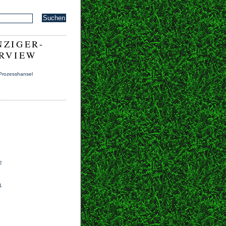
ZIGER-
RVIEW
 Prozesshansel
2
1