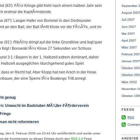
d (83′): FÃ¼r Kringe gibt Kehl nach einem halben Jahr sein
September 
ch erstmal die KapitÃ¤nsbinde
August 200
Juli 2007
ose (87′): Langer Hafer von Bommel in den Dortmunder
t an den Ball, der Ball fÃ¤llt Klose vor die FÃ¼ÃŸe, und im
Juni 2007
Mai 2007
April 2007
e (91′): RibÃ©ry dringt auf die linke Grundlinie und legt quer
März 2007
o folgt / Borowski fÃ¼r Klose 27 Sekunden vor Schluss
Februar 200
d 3:1 / Bayern in der 1. Halbzeit extrem dominant, daher
Januar 2007
. Halbzeit ausgeglichen /durchgehend gutes Spiel
Oktober 200
, dass er Recht hat. Aber Klopp hat nen Arsch in der Hose.
Oktober 200
bauer, der eine Sperre fÃ¼r Boatengs Tritt anregt
März 2002
November 1
Oktober 199
cht genug
rn: Unwucht im Badstuber-MÃ¼ller-FÃ¶rderverein
FEEDS
Frings
RSS
 man nicht reformieren
Commen
ag, den 8. Februar 2009 um 23:44 Uhr veröffentlicht und wurde unter
ANZEIGE
st die Kommentare zu diesen Eintrag durch den
RSS 2.0
Feed