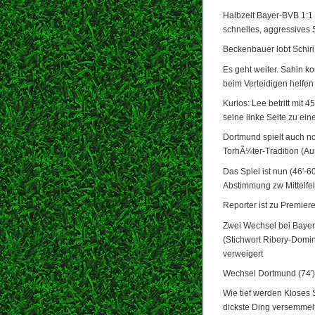
Halbzeit Bayer-BVB 1:1
schnelles, aggressives S
Beckenbauer lobt Schiri 
Es geht weiter. Sahin k
beim Verteidigen helfen
Kurios: Lee betritt mit
seine linke Seite zu e
Dortmund spielt auch no
TorhÃ¼ter-Tradition (A
Das Spiel ist nun (46′-6
Abstimmung zw Mittelfel
Reporter ist zu Premier
Zwei Wechsel bei Bayern
(Stichwort Ribery-Domin
verweigert
Wechsel Dortmund (74′):
Wie tief werden Kloses
dickste Ding versemmelt 