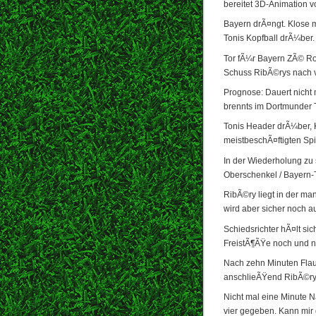
bereitet 3D-Animation vo
Bayern drÃ¤ngt. Klose m
Tonis Kopfball drÃ¼ber.
Tor fÃ¼r Bayern ZÃ© Ro
Schuss RibÃ©rys nach v
Prognose: Dauert nicht
brennts im Dortmunder
Tonis Header drÃ¼ber, K
meistbeschÃ¤ftigten Spi
In der Wiederholung zu 
Oberschenkel / Bayern-T
RibÃ©ry liegt in der ma
wird aber sicher noch a
Schiedsrichter hÃ¤lt s
FreistÃ¶ÃŸe noch und n
Nach zehn Minuten Flau
anschlieÃŸend RibÃ©ry 
Nicht mal eine Minute N
vier gegeben. Kann mir