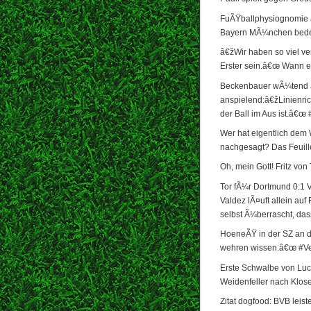
FuÃŸballphysiognomie â
Bayern MÃ¼nchen bede
â€žWir haben so viel ve
Erster sein.â€œ Wann e
Beckenbauer wÃ¼tend au
anspielend:â€žLinienric
der Ball im Aus ist.â€œ 
Wer hat eigentlich dem 
nachgesagt? Das Feuill
Oh, mein Gott! Fritz von
Tor fÃ¼r Dortmund 0:1 V
Valdez lÃ¤uft allein auf 
selbst Ã¼berrascht, dass
HoeneÃŸ in der SZ an d
wehren wissen.â€œ #V
Erste Schwalbe von Luca
Weidenfeller nach Klose
Zitat dogfood: BVB leist