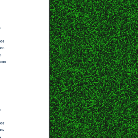
9
008
008
8
2008
8
8
007
007
7