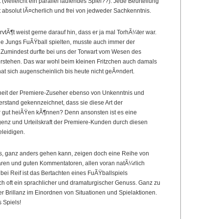
 (vielleicht ein parallel laufendes Spiel??). Jede Beurteilung
 absolut lÃ¤cherlich und frei von jedweder Sachkenntnis.
rvtÃ¶t weist gerne darauf hin, dass er ja mal TorhÃ¼ter war.
ine Jungs FuÃŸball spielten, musste auch immer der
r. Zumindest durfte bei uns der Torwart vom Wesen des
rstehen. Das war wohl beim kleinen Fritzchen auch damals
at sich augenscheinlich bis heute nicht geÃ¤ndert.
heit der Premiere-Zuseher ebenso von Unkenntnis und
stand gekennzeichnet, dass sie diese Art der
gut heiÃŸen kÃ¶nnen? Denn ansonsten ist es eine
ligenz und Urteilskraft der Premiere-Kunden durch diesen
leidigen.
s, ganz anders gehen kann, zeigen doch eine Reihe von
en und guten Kommentatoren, allen voran natÃ¼rlich
bei Reif ist das Bertachten eines FuÃŸballspiels
ch oft ein sprachlicher und dramaturgischer Genuss. Ganz zu
r Brillanz im Einordnen von Situationen und Spielaktionen.
 Spiels!