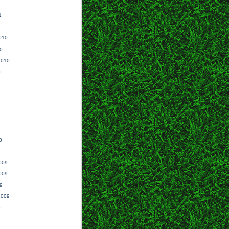
1
010
0
2010
0
0
009
009
9
2009
9