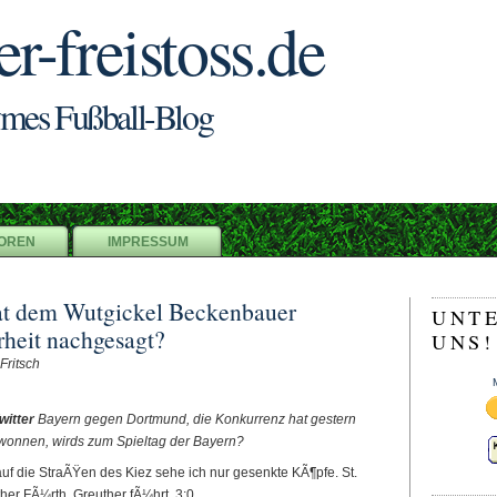
er-freistoss.de
mes Fußball-Blog
OREN
IMPRESSUM
at dem Wutgickel Beckenbauer
UNT
heit nachgesagt?
UNS!
Fritsch
witter
Bayern gegen Dortmund, die Konkurrenz hat gestern
ewonnen, wirds zum Spieltag der Bayern?
uf die StraÃŸen des Kiez sehe ich nur gesenkte KÃ¶pfe. St.
ther FÃ¼rth. Greuther fÃ¼hrt. 3:0