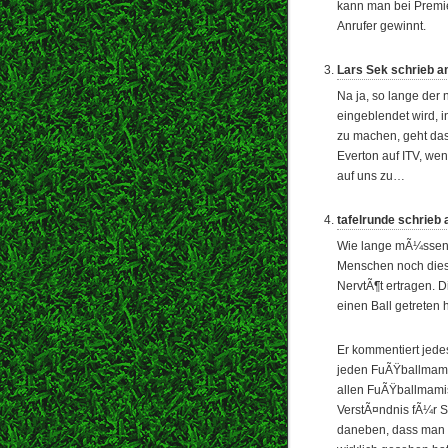
kann man bei Premi
Anrufer gewinnt.
Lars Sek schrieb a
Na ja, so lange der 
eingeblendet wird, 
zu machen, geht das
Everton auf ITV, wen
auf uns zu…
tafelrunde schrieb 
Wie lange mÃ¼ssen 
Menschen noch dies
NervtÃ¶t ertragen. 
einen Ball getreten
Er kommentiert jede
jeden FuÃŸballmami 
allen FuÃŸballmami
VerstÃ¤ndnis fÃ¼r Sp
daneben, dass man 