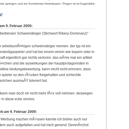
de springen und ein Kommentar hinterlassen. Pingen ist im Augenblick
e
am 9. Februar 2009:
arbeitslosen Schweinsteiger (Stichwort Ribery-Dominanz)“
 arbeitsunfÃ¤higen schweinsteiger nennen. der typ ist ein
undesligaspieler und hat bei einem verein wie bayern oder in
ft eigentlich gar nichts verloren. das wÃ¤re mal ein artikel
¤rchen und die auswirkungen der hauptprotagonisten in
ektive leistungsbewertung. kann micht nicht erinnern, dass
 spieler so den rÃ¼cken freigehalten und schlechte
solchen ausmaÃŸ toleriert hat.
 kann man doch eh nicht mehr fÃ¼r voll nehmen. deswegen
 in diese ecke sinnlos.
eb am 9. Februar 2009:
 Werbung machen mÃ¼ssen kannte ich bisher auch nur
stern auch aufgefallen und hat mich genervt. DemnÃ¤chst