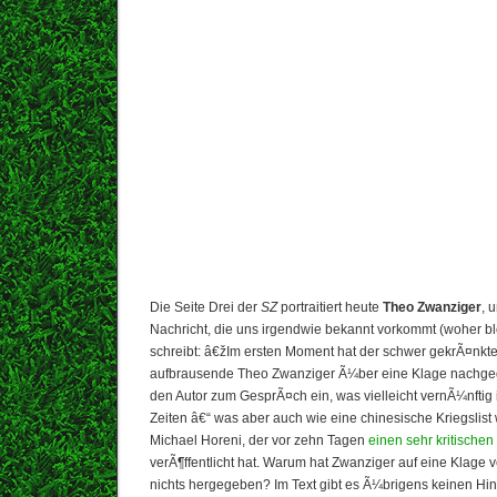
Die Seite Drei der
SZ
portraitiert heute
Theo Zwanziger
, 
Nachricht, die uns irgendwie bekannt vorkommt (woher blo
schreibt: â€žIm ersten Moment hat der schwer gekrÃ¤nkte
aufbrausende Theo Zwanziger Ã¼ber eine Klage nachgeda
den Autor zum GesprÃ¤ch ein, was vielleicht vernÃ¼nftig 
Zeiten â€“ was aber auch wie eine chinesische Kriegslist
Michael Horeni, der vor zehn Tagen
einen sehr kritischen
verÃ¶ffentlicht hat. Warum hat Zwanziger auf eine Klage 
nichts hergegeben? Im Text gibt es Ã¼brigens keinen Hin