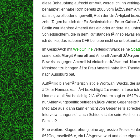
diese Behauptung aufrecht erhÃ¤lt, werde ich ihn verkl
behauptet, er habe Roth bereits 2005 vom â€žSystem Ame
damit, gewollt oder ungewollt, Roth der UntÃ¤tigkeit bezic
zehn Tagen hat sich der Ex-Schiedsrichter
Peter Gabor
Ã¤
Berlin war Manfred Amerell das ein oder andere Mal unte
Schiedsrichtern, die in dem Ruf standen fÃ¼r so etwas e
ich denke, das ist beim DFB beileibe nicht so unbekannt
Im GesprÃ¤ch mit
Welt Online
verteidigt Wack seine
Spatz
seinerseits
Margit Amerel
l und Amerell-Anwalt
JÃ¼rgen 
Beweislast gegen Amerell ist einfach erdrÃ¼ckend. Nun ve
Misskredit zu bringen.â€œ Frau Amerell habe ihm Theater 
nach Augsburg bat.
AuffÃ¤llig bis verrÃ¤terisch ist die Wortwahl Wacks, der s
â€žder HomosexualitÃ¤t bezichtigtâ€œ worden. Lese ich 
HomosexualitÃ¤t bezichtigt?! AuÃŸerdem sagt er: â€žEs 
nur Ablenkungspolitik betrieben.â€œ Wieso Gegenseite? 
Mediator aus, dann kann er nicht von Gegenseite sprechen
Interview: Langer soll auch Schiedsrichter sein. Auch ein 
Familie?
Eine weitere Klagedrohung, eine aggressive Pressekonfe
â€žGegenseiteâ€œ, ein LÃ¼genvorwurf und eine eigene 