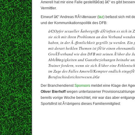
Amerell hat mir eine Falle gestelltâ€œ) â€“ es gibt besse
Vermittler.
Einwurf â€“ Andreas RÃ¼ttenauer (
taz
) befasst sich mit
und der Kommunikationspolitik des DFB:
â€žOpfer sexueller Ãœbergriffe dÃ¼rften es sich in 
sie sich mit ihren Problemen an den Verband wende
haben, in der Ã–ffentlichkeit gegrillt zu werden. Ei
mit derart heiklen Themen ist fÃ¼r einen ehrenamtli
GroÃŸverband wie den DFB mit seinen Ã¼ber die Ja
AbhÃ¤ngigkeiten und Gunstbeziehungen beinahe unm
Trainer fordern, wenn sie sich Ã¼ber eine Fehlents
im Zuge des Falles Amerell/Kempter endlich eingefÃ
Berufsschiedsrichterwesen.â€œ
Der Branchendienst
Sponsors
meldet eine Klage der Age
Oliver Bierhoff
wegen unterlassener Provisionszahlunge
bereits vorige Woche berichtet, mir war das aber entgan
Sportsfirst ist Ã¼brigens dieses Familienmitglied: