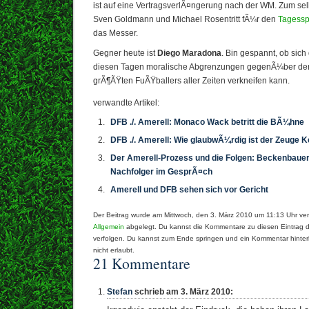
ist auf eine VertragsverlÃ¤ngerung nach der WM. Zum s
Sven Goldmann und Michael Rosentritt fÃ¼r den
Tagessp
das Messer.
Gegner heute ist
Diego Maradona
. Bin gespannt, ob sic
diesen Tagen moralische Abgrenzungen gegenÃ¼ber de
grÃ¶ÃŸten FuÃŸballers aller Zeiten verkneifen kann.
verwandte Artikel:
DFB ./. Amerell: Monaco Wack betritt die BÃ¼hne
DFB ./. Amerell: Wie glaubwÃ¼rdig ist der Zeuge 
Der Amerell-Prozess und die Folgen: Beckenbauer
Nachfolger im GesprÃ¤ch
Amerell und DFB sehen sich vor Gericht
Der Beitrag wurde am Mittwoch, den 3. März 2010 um 11:13 Uhr verö
Allgemein
abgelegt. Du kannst die Kommentare zu diesen Eintrag 
verfolgen. Du kannst zum Ende springen und ein Kommentar hinterl
nicht erlaubt.
21 Kommentare
Stefan
schrieb am 3. März 2010: