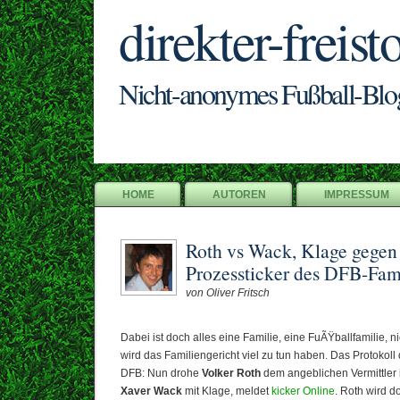
direkter-freist
Nicht-anonymes Fußball-Blo
HOME
AUTOREN
IMPRESSUM
Roth vs Wack, Klage gegen 
Prozessticker des DFB-Fami
von Oliver Fritsch
Dabei ist doch alles eine Familie, eine FuÃŸballfamilie, n
wird das Familiengericht viel zu tun haben. Das Protokoll
DFB: Nun drohe
Volker Roth
dem angeblichen Vermittler 
Xaver Wack
mit Klage, meldet
kicker Online
. Roth wird d