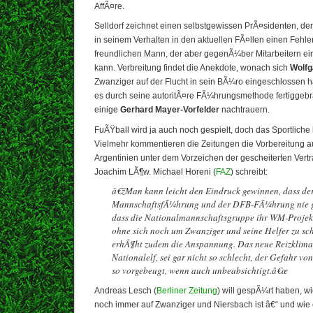
AffÃ¤re.
Selldorf zeichnet einen selbstgewissen PrÃ¤sidenten, der
in seinem Verhalten in den aktuellen FÃ¤llen einen Fehle
freundlichen Mann, der aber gegenÃ¼ber Mitarbeitern 
kann. Verbreitung findet die Anekdote, wonach sich
Wolfg
Zwanziger auf der Flucht in sein BÃ¼ro eingeschlossen h
es durch seine autoritÃ¤re FÃ¼hrungsmethode fertiggebra
einige
Gerhard Mayer-Vorfelder
nachtrauern.
FuÃŸball wird ja auch noch gespielt, doch das Sportliche 
Vielmehr kommentieren die Zeitungen die Vorbereitung a
Argentinien unter dem Vorzeichen der gescheiterten Vert
Joachim LÃ¶w. Michael Horeni (
FAZ
) schreibt:
â€žMan kann leicht den Eindruck gewinnen, dass de
MannschaftsfÃ¼hrung und der DFB-FÃ¼hrung nie 
dass die Nationalmannschaftsgruppe ihr WM-Projekt 
ohne sich noch um Zwanziger und seine Helfer zu sc
erhÃ¶ht zudem die Anspannung. Das neue Reizklima, 
Nationalelf, sei gar nicht so schlecht, der Gefahr 
so vorgebeugt, wenn auch unbeabsichtigt.â€œ
Andreas Lesch (
Berliner Zeitung
) will gespÃ¼rt haben, w
noch immer auf Zwanziger und Niersbach ist â€“ und wie