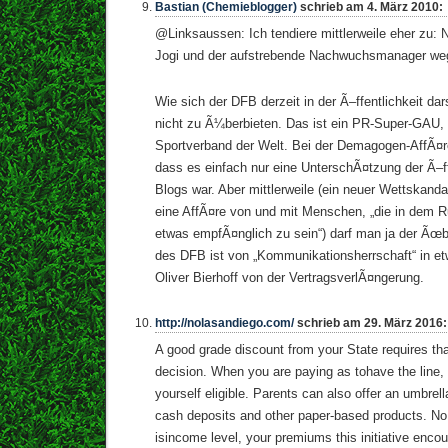
Bastian (Chemieblogger)
schrieb am 4. März 2010:
@Linksaussen: Ich tendiere mittlerweile eher zu:
Jogi und der aufstrebende Nachwuchsmanager we
Wie sich der DFB derzeit in der Ã–ffentlichkeit darst
nicht zu Ã¼berbieten. Das ist ein PR-Super-GAU
Sportverband der Welt. Bei der Demagogen-AffÃ¤r
dass es einfach nur eine UnterschÃ¤tzung der Ã–f
Blogs war. Aber mittlerweile (ein neuer Wettskandal
eine AffÃ¤re von und mit Menschen, „die in dem 
etwas empfÃ¤nglich zu sein“) darf man ja der Ãœ
des DFB ist von „Kommunikationsherrschaft“ in etw
Oliver Bierhoff von der VertragsverlÃ¤ngerung.
http://nolasandiego.com/
schrieb am 29. März 2016:
A good grade discount from your State requires th
decision. When you are paying as tohave the line
yourself eligible. Parents can also offer an umbrel
cash deposits and other paper-based products. N
isincome level, your premiums this initiative enco