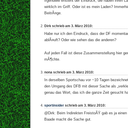
Irgendwie ensteht der Eindruck, die haben ihren L
wirklich im Griff. Oder ist es mein Laden? Immerhi
BeitrÃ¤ge.
Dirk schrieb am 3. März 2010:
Habe nur ich den Eindruck, dass der DF moment
ablÃ¤uft? Oder wie sehen das die anderen?
Auf jeden Fall ist diese Zusammenstellung hier ge
mÃ¶chte.
nona schrieb am 3. März 2010:
In derselben Sportschau vor ~10 Tagen bezeichn
den Umgang des DFB mit dieser Sache als „verkle
genau das Wort, das ich die ganze Zeit gesucht ha
sportinsider
schrieb am 3. März 2010:
@Dirk: Beim Indirekten FreistoÃŸ gab es ja eine
Baade macht die Sache gut.