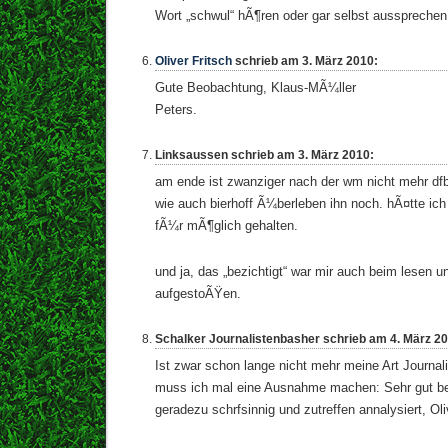
Wort „schwul“ hÃ¶ren oder gar selbst aussprech
Oliver Fritsch
schrieb am 3. März 2010:
Gute Beobachtung, Klaus-MÃ¼ller
Peters.
Linksaussen schrieb am 3. März 2010:
am ende ist zwanziger nach der wm nicht mehr df
wie auch bierhoff Ã¼berleben ihn noch. hÃ¤tte ic
fÃ¼r mÃ¶glich gehalten.
und ja, das „bezichtigt“ war mir auch beim lesen
aufgestoÃŸen.
Schalker Journalistenbasher schrieb am 4. März 2
Ist zwar schon lange nicht mehr meine Art Journali
muss ich mal eine Ausnahme machen: Sehr gut be
geradezu schrfsinnig und zutreffen annalysiert, Oli