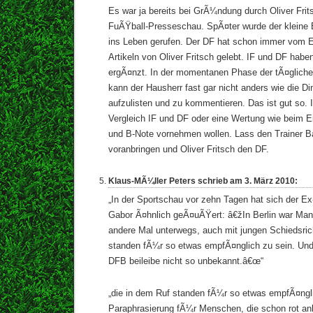
Es war ja bereits bei GrÃ¼ndung durch Oliver Frit
FuÃŸball-Presseschau. SpÃ¤ter wurde der kleine B
ins Leben gerufen. Der DF hat schon immer vom
Artikeln von Oliver Fritsch gelebt. IF und DF habe
ergÃ¤nzt. In der momentanen Phase der tÃ¤gliche
kann der Hausherr fast gar nicht anders wie die Di
aufzulisten und zu kommentieren. Das ist gut so.
Vergleich IF und DF oder eine Wertung wie beim E
und B-Note vornehmen wollen. Lass den Trainer B
voranbringen und Oliver Fritsch den DF.
Klaus-MÃ¼ller Peters schrieb am 3. März 2010:
„In der Sportschau vor zehn Tagen hat sich der Ex
Gabor Ã¤hnlich geÃ¤uÃŸert: â€žIn Berlin war Manf
andere Mal unterwegs, auch mit jungen Schiedsric
standen fÃ¼r so etwas empfÃ¤nglich zu sein. Und
DFB beileibe nicht so unbekannt.â€œ“
„die in dem Ruf standen fÃ¼r so etwas empfÃ¤ngli
Paraphrasierung fÃ¼r Menschen, die schon rot an